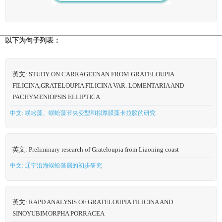
以下为句子列表：
英文: STUDY ON CARRAGEENAN FROM GRATELOUPIA
FILICINA,GRATELOUPIA FILICINA VAR. LOMENTARIA AND
PACHYMENIOPSIS ELLIPTICA
中文: 蜈蚣藻、蜈蚣藻节夹变型和拟厚膜藻卡拉胶的研究
英文: Preliminary research of Grateloupia from Liaoning coast
中文: 辽宁沿海蜈蚣藻属的初步研究
英文: RAPD ANALYSIS OF GRATELOUPIA FILICINA AND
SINOYUBIMORPHA PORRACEA